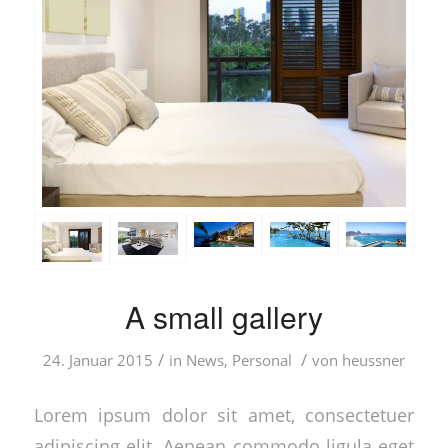
A small gallery
/
/
24. Januar 2015
in
News
,
Personal
von
heussner
Lorem ipsum dolor sit amet, consectetuer
adipiscing elit. Aenean commodo ligula eget