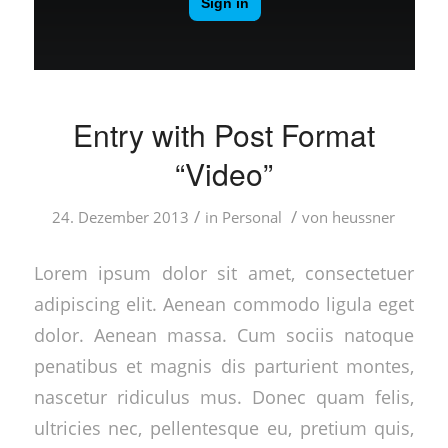
Entry with Post Format
“Video”
/
/
24. Dezember 2013
in
Personal
von
heussner
Lorem ipsum dolor sit amet, consectetuer
adipiscing elit. Aenean commodo ligula eget
dolor. Aenean massa. Cum sociis natoque
penatibus et magnis dis parturient montes,
nascetur ridiculus mus. Donec quam felis,
ultricies nec, pellentesque eu, pretium quis,