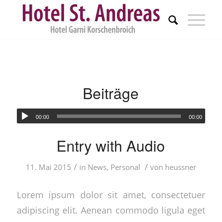
Beiträge
00:00
00:00
Entry with Audio
/
/
11. Mai 2015
in
News
,
Personal
von
heussner
Lorem ipsum dolor sit amet, consectetuer
adipiscing elit. Aenean commodo ligula eget